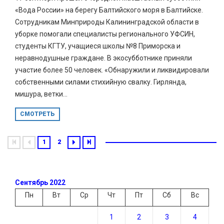
«Вода России» на берегу Балтийского моря в Балтийске.
Сотрудникам Минприроды Калининградской области в
уборке помогали специалисты регионального УФСИН,
студенты КГТУ, учащиеся школы №8 Приморска и
неравнодушные граждане. В экосубботнике приняли
участие более 50 человек. «Обнаружили и ликвидировали
собственными силами стихийную свалку. Гирлянда,
мишура, ветки...
СМОТРЕТЬ
1
2
Сентябрь 2022
Пн
Вт
Ср
Чт
Пт
Сб
Вс
1
2
3
4