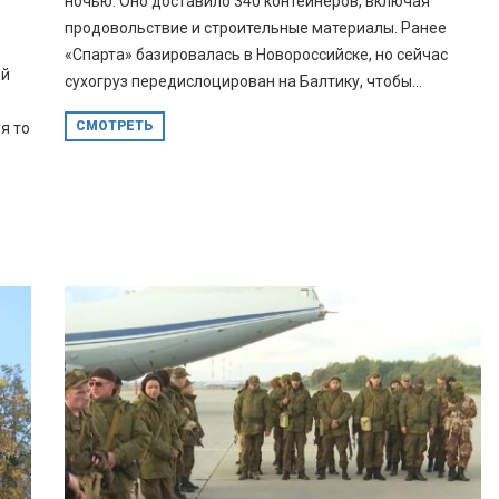
ночью. Оно доставило 340 контейнеров, включая
продовольствие и строительные материалы. Ранее
«Спарта» базировалась в Новороссийске, но сейчас
ой
сухогруз передислоцирован на Балтику, чтобы...
СМОТРЕТЬ
я то