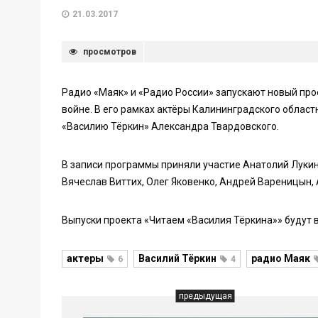
21.03.2017
просмотров
Радио «Маяк» и «Радио России» запускают новый пр
войне. В его рамках актёры Калининградского облас
«Василию Тёркин» Александра Твардовского.
В записи программы приняли участие Анатолий Лукин
Вячеслав Виттих, Олег Яковенко, Андрей Вареницын,
Выпуски проекта «Читаем «Василия Тёркина»» будут в
актеры
Василий Тёркин
радио Маяк
6
4
предыдущая