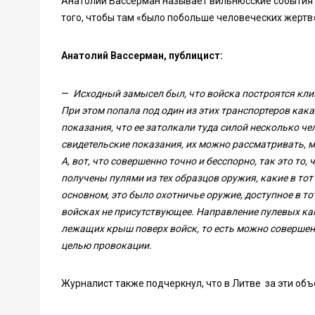
Анатолий Вассерман называет вильнюсские события 
того, чтобы там «было побольше человеческих жертв»
Анатолий Вассерман, публицист:
—
Исходный замысел был, что войска построятся кли
При этом попала под один из этих транспортеров кака
показания, что ее затолкали туда силой несколько чело
свидетельские показания, их можно рассматривать, м
А, вот, что совершенно точно и бесспорно, так это то,
получены пулями из тех образцов оружия, какие в тот
основном, это было охотничье оружие, доступное в т
войсках не присутствующее. Направление пулевых кан
лежащих крыш поверх войск, то есть можно совершенн
целью провокации.
Журналист также подчеркнул, что в Литве за эти объ