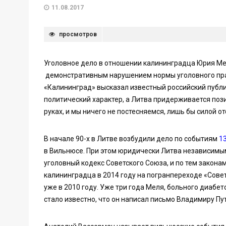
11.08.2017
просмотров
Уголовное дело в отношении калининградца Юрия Мел
демонстративным нарушением нормы уголовного пра
«Калининград» высказал известный российский публи
политический характер, а Литва придерживается позиц
руках, и мы ничего не постесняемся, лишь бы силой о
В начале 90-х в Литве возбудили дело по событиям
13
в Вильнюсе. При этом юридически Литва независимым
уголовный кодекс Советского Союза, и по тем закон
калининградца в 2014 году на погранпереходе «Сове
уже в 2010 году. Уже три года Меля, больного диабе
стало известно, что он написал письмо Владимиру Пу