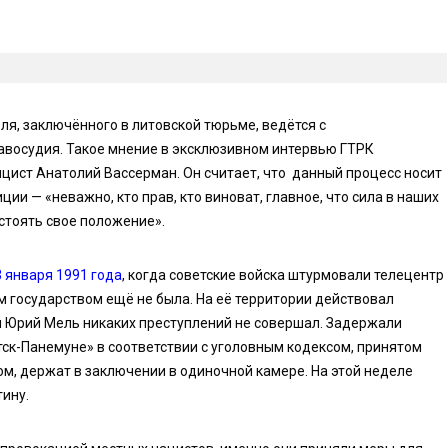
я, заключённого в литовской тюрьме, ведётся с
восудия. Такое мнение в эксклюзивном интервью ГТРК
цист Анатолий Вассерман. Он считает, что данный процесс носит
ии — «неважно, кто прав, кто виноват, главное, что сила в наших
тстоять свое положение».
 января 1991 года
, когда советские войска штурмовали телецентр
 государством ещё не была. На её территории действовал
ам Юрий Мель никаких преступлений не совершал. Задержали
тск-Панемуне» в соответствии с уголовным кодексом, принятом
том, держат в заключении в одиночной камере. На этой неделе
тину.