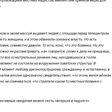
провокацией местных нацистов, именно они приняли меры для
.
ном и своей массой выдавят людей с площади перед телецентром.
я-то женщина, и в этом обвинили союзную власть. Но есть
век, совместно давили. То есть, ясно, что это боевики. Но это
ожно не рассматривать, как говорится, слово к делу не пришьешь.
 что все огнестрельные ранения лиц, находившихся в толпе,
 момент не состояли на вооружении советских структур. В
от момент любому законопослушному гражданину и, естественно, в
алов вполне однозначно свидетельствует, что огонь велся вблизи
о не сомневаться, что стреляли какие-то местные боевики с
ективные сведения можно сесть «всерьез и надолго».