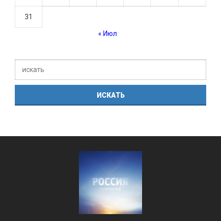
31
« Июл