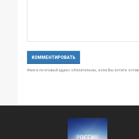
Имя и почтовый адрес обязательны, если Вы хотите ост