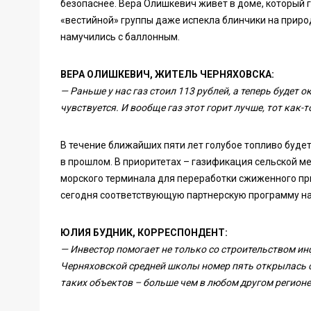
безопаснее. Вера Олишкевич живёт в доме, который 
«вестийной» группы даже испекла блинчики на природ
намучились с баллонным.
ВЕРА ОЛИШКЕВИЧ, ЖИТЕЛЬ ЧЕРНЯХОВСКА:
— Раньше у нас газ стоил 113 рублей, а теперь будет 
чувствуется. И вообще газ этот горит лучше, тот как-т
В течение ближайших пяти лет голубое топливо буде
в прошлом. В приоритетах – газификация сельской м
морского терминала для переработки сжиженного при
сегодня соответствующую партнерскую программу на
ЮЛИЯ БУДНИК, КОРРЕСПОНДЕНТ:
— Инвестор помогает не только со строительством ин
Черняховской средней школы номер пять открылась с
таких объектов – больше чем в любом другом регионе