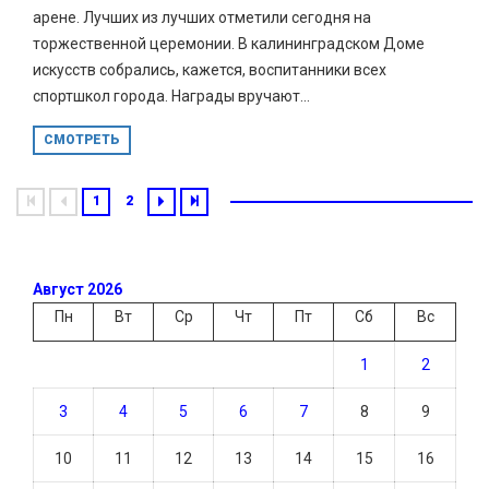
арене. Лучших из лучших отметили сегодня на
торжественной церемонии. В калининградском Доме
искусств собрались, кажется, воспитанники всех
спортшкол города. Награды вручают...
СМОТРЕТЬ
1
2
Август 2026
Пн
Вт
Ср
Чт
Пт
Сб
Вс
1
2
3
4
5
6
7
8
9
10
11
12
13
14
15
16