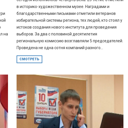
в историко-художественном музее. Наградами и
три
благодарственными письмами отметили ветеранов
ной
избирательной системы региона, тех людей, кто стоял у
о
истоков создания нового института для проведения
ал на
выборов. За два с половиной десятилетия
региональную комиссию возглавляли 5 председателей.
Проведена не одна сотня компаний разного...
СМОТРЕТЬ