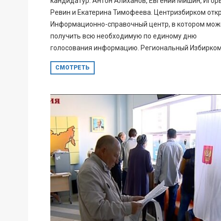
кандидатур: Антон Алиханов, Евгений Мишин, Игор
Ревин и Екатерина Тимофеева. Центризбирком отк
Информационно-справочный центр, в котором мож
получить всю необходимую по единому дню
голосования информацию. Региональный Избирком.
СМОТРЕТЬ