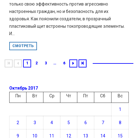
только свою эффективность против агрессивно
настроенных граждан, но и безопасность для их
здоровья. Как пояснили создатели, в прозрачный
пластиковый щит встроены токопроводящие элементы.
И...
СМОТРЕТЬ
1
2
3
…
6
Октябрь 2017
Пн
Вт
Ср
Чт
Пт
Сб
Вс
1
2
3
4
5
6
7
8
9
10
11
12
13
14
15