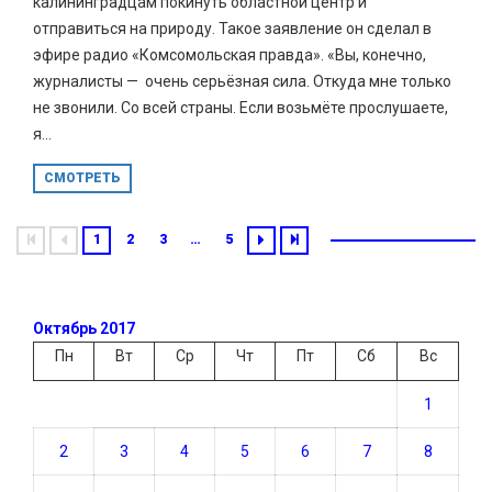
калининградцам покинуть областной центр и
отправиться на природу. Такое заявление он сделал в
эфире радио «Комсомольская правда». «Вы, конечно,
журналисты — очень серьёзная сила. Откуда мне только
не звонили. Со всей страны. Если возьмёте прослушаете,
я...
СМОТРЕТЬ
1
2
3
…
5
Октябрь 2017
Пн
Вт
Ср
Чт
Пт
Сб
Вс
1
2
3
4
5
6
7
8