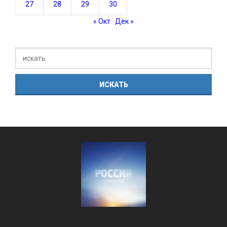
27
28
29
30
« Окт
Дек »