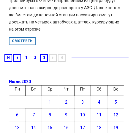
Троллейбусы №2 и №7 направлением из центра будут
довозить пассажиров до разворота у АЗС. Далее по тем
же билетам до конечной станции пассажиры смогут
доезжать на четырёх автобусах-шаттлах, курсирующих
на этом отрезке...
СМОТРЕТЬ
1
2
3
Июль 2020
Пн
Вт
Ср
Чт
Пт
Сб
Вс
1
2
3
4
5
6
7
8
9
10
11
12
13
14
15
16
17
18
19