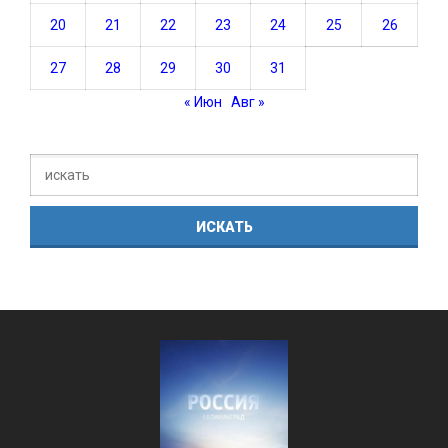
20
21
22
23
24
25
26
27
28
29
30
31
« Июн
Авг »