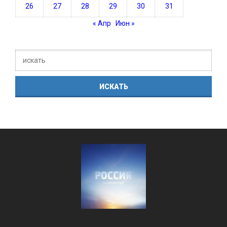
26
27
28
29
30
31
« Апр
Июн »