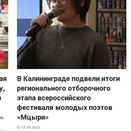
ая
В Калининграде подвели итоги
у,
регионального отборочного
з
этапа всероссийского
фестиваля молодых поэтов
«Мцыри»
я,
14.05.2025