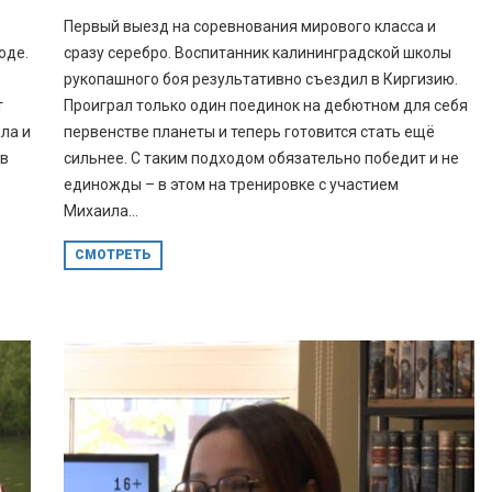
Первый выезд на соревнования мирового класса и
оде.
сразу серебро. Воспитанник калининградской школы
рукопашного боя результативно съездил в Киргизию.
т
Проиграл только один поединок на дебютном для себя
ла и
первенстве планеты и теперь готовится стать ещё
 в
сильнее. С таким подходом обязательно победит и не
единожды – в этом на тренировке с участием
Михаила...
СМОТРЕТЬ