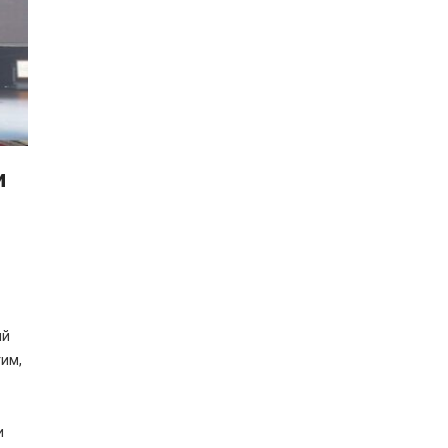
и
ий
им,
и