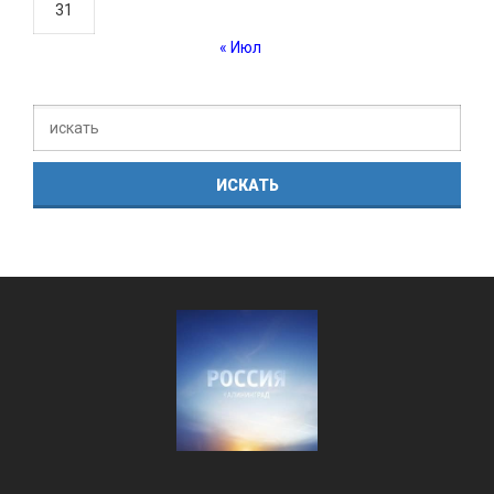
31
« Июл