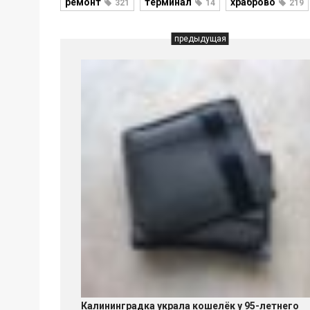
ремонт
терминал
храброво
321
14
219
предыдущая
Калининградка украла кошелёк у 95-летнего