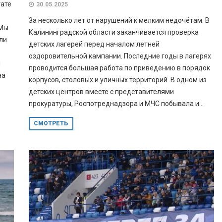
тате
30.05.2025
За несколько лет от нарушений к мелким недочётам. В
 Мы
Калининградской области заканчивается проверка
ли
детских лагерей перед началом летней
оздоровительной кампании. Последние годы в лагерях
й
проводится большая работа по приведению в порядок
на
корпусов, столовых и уличных территорий. В одном из
детских центров вместе с представителями
прокуратуры, Роспотреднадзора и МЧС побывала и...
СМОТРЕТЬ