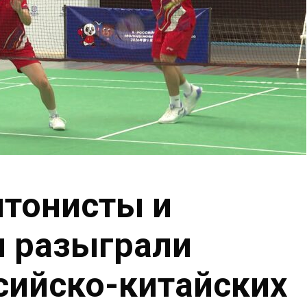
нтонисты и
ы разыграли
сийско-китайских