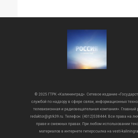
© 2025 ГТРК «Калининград». Сетевое издание «Государст
службой по надзору в сфере связи, информационных техн
телевизионная и радиовещательная компания». Главный ре
redaktor@gtrk39.ru. Телефон: (4012)538444. Все права на
праве и смежных правах. При любом использовании тексто
материалов в интернете гиперссылка на vesti-kalining