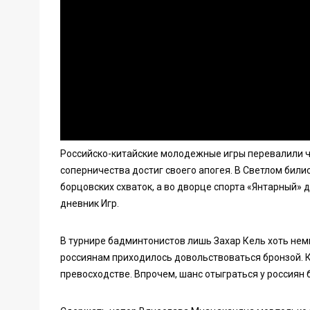
Российско-китайские молодежные игры перевалили чер
соперничества достиг своего апогея. В Светлом били
борцовских схваток, а во дворце спорта «Янтарный» 
дневник Игр.
В турнире бадминтонистов лишь Захар Кель хоть нем
россиянам приходилось довольствоваться бронзой. К
превосходстве. Впрочем, шанс отыграться у россиян 