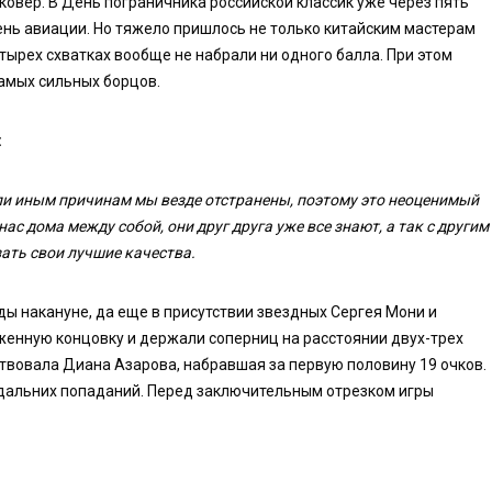
овер. В День пограничника российской классик уже через пять
ень авиации. Но тяжело пришлось не только китайским мастерам
тырех схватках вообще не набрали ни одного балла. При этом
самых сильных борцов.
:
 или иным причинам мы везде отстранены, поэтому это неоценимый
нас дома между собой, они друг друга уже все знают, а так с другим
ать свои лучшие качества.
ы накануне, да еще в присутствии звездных Сергея Мони и
женную концовку и держали соперниц на расстоянии двух-трех
ствовала Диана Азарова, набравшая за первую половину 19 очков.
 дальних попаданий. Перед заключительным отрезком игры