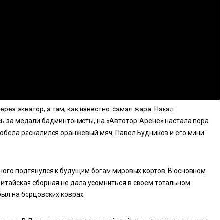
ез экватор, а там, как известно, самая жара. Накал
сь за медали бадминтонисты, на «Автотор-Арене» настала пора
добела раскалился оранжевый мяч. Павел Будников и его мини-
ного подтянулся к будущим богам мировых кортов. В основном
итайская сборная не дала усомниться в своем тотальном
был на борцовских коврах.