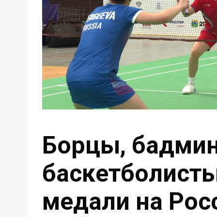
Борцы, бадми
баскетболист
медали на Рос