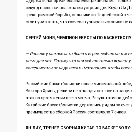
Сдержать напор Вячеслава Мнацаканяна мог только к
секунд после начала схватки устроил для Ксуан Ли Д
греко-римской борьбы, вольники из Поднебесной в че
стоит учитывать, что хозяева турнира выставили не 
СЕРГЕЙ МОНЯ, ЧЕМПИОН ЕВРОПЫ ПО БАСКЕТБОЛУ
— Раньше у нас все лето было в играх, сейчас по тем
опыт для них. Потому что они сейчас только играют у 
соперником и не надо искать мотивацию, чтобы показ
Российские баскетболистки после минимальной побед
Виктора Хряпы, решили не откладывать все на напря
атак на протяжении всего матча. Результативно дей
Китайские баскетболистки держались рядом за счет
преимущество сборной России составляло 7 очков.
ЯН ЛИУ, ТРЕНЕР СБОРНАЯ КИТАЯ ПО БАСКЕТБОЛУ: