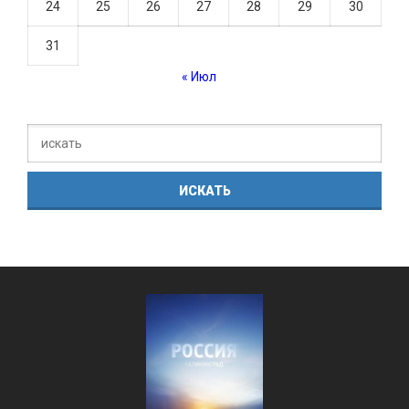
24
25
26
27
28
29
30
31
« Июл