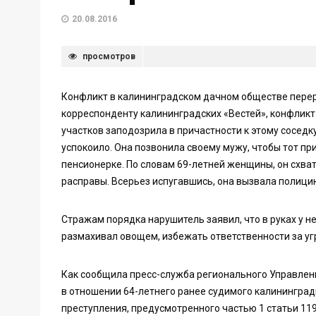
20.08.2016
просмотров
Конфликт в калининградском дачном обществе перерос
корреспонденту калининградских «Вестей», конфликт 
участков заподозрила в причастности к этому соседку.
успокоило. Она позвонила своему мужу, чтобы тот п
пенсионерке. По словам 69-летней женщины, он схват
расправы. Всерьез испугавшись, она вызвала полици
Стражам порядка нарушитель заявил, что в руках у не
размахивал овощем, избежать ответственности за уг
Как сообщила пресс-служба регионального Управле
в отношении 64-летнего ранее судимого калининград
преступления, предусмотренного частью 1 статьи 11