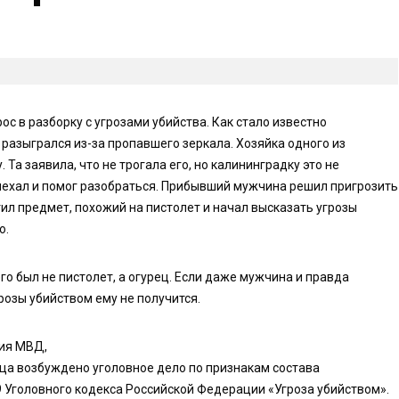
 в разборку с угрозами убийства. Как стало известно
разыгрался из-за пропавшего зеркала. Хозяйка одного из
 Та заявила, что не трогала его, но калининградку это не
риехал и помог разобраться. Прибывший мужчина решил пригрозить
ил предмет, похожий на пистолет и начал высказать угрозы
ю.
го был не пистолет, а огурец. Если даже мужчина и правда
розы убийством ему не получится.
ния МВД,
ца возбуждено уголовное дело по признакам состава
9 Уголовного кодекса Российской Федерации «Угроза убийством».