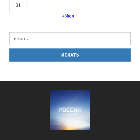
31
« Июл