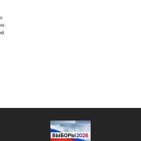
го
из-
ий