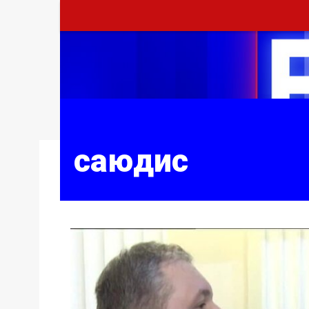
саюдис