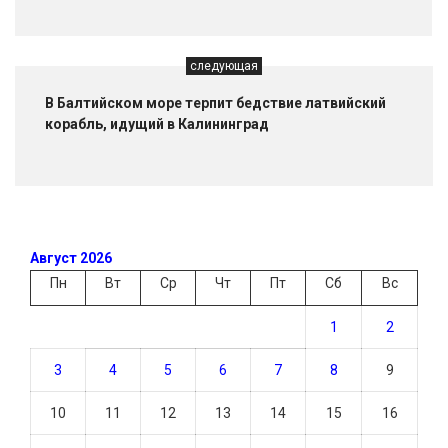
следующая
В Балтийском море терпит бедствие латвийский
корабль, идущий в Калининград
Август 2026
Пн
Вт
Ср
Чт
Пт
Сб
Вс
1
2
3
4
5
6
7
8
9
10
11
12
13
14
15
16