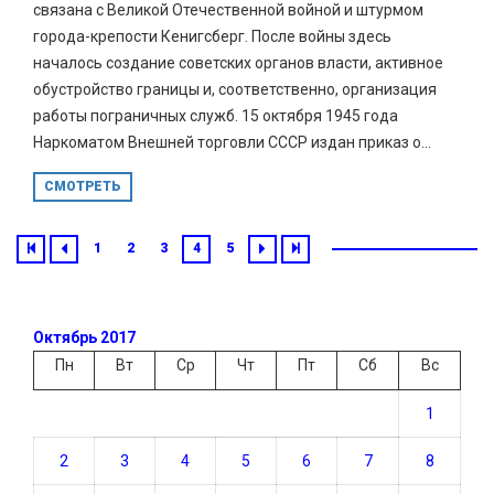
связана с Великой Отечественной войной и штурмом
города-крепости Кенигсберг. После войны здесь
началось создание советских органов власти, активное
обустройство границы и, соответственно, организация
работы пограничных служб. 15 октября 1945 года
Наркоматом Внешней торговли СССР издан приказ о...
СМОТРЕТЬ
1
2
3
4
5
Октябрь 2017
Пн
Вт
Ср
Чт
Пт
Сб
Вс
1
2
3
4
5
6
7
8