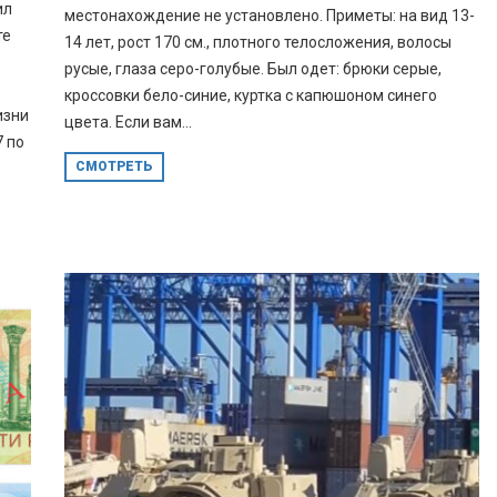
ил
местонахождение не установлено. Приметы: на вид 13-
те
14 лет, рост 170 см., плотного телосложения, волосы
русые, глаза серо-голубые. Был одет: брюки серые,
кроссовки бело-синие, куртка с капюшоном синего
изни
цвета. Если вам...
7 по
СМОТРЕТЬ