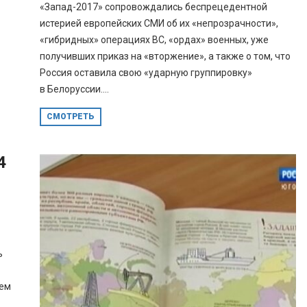
«Запад-2017» сопровождались беспрецедентной
истерией европейских СМИ об их «непрозрачности»,
«гибридных» операциях ВС, «ордах» военных, уже
получивших приказ на «вторжение», а также о том, что
Россия оставила свою «ударную группировку»
в Белоруссии....
СМОТРЕТЬ
4
ь
щем