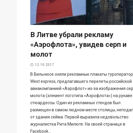
В Литве убрали рекламу
«Аэрофлота», увидев серп и
молот
12.10.2017
В Вильнюсе сняли рекламные плакаты туроперато
West express, предлагавшего перелеты российской
авиакомпанией «Аэрофлот» из-за изображения сер
молота (элемент логотипа «Аэрофлота») на рукаве
стюардессы. Один из рекламных стендов был
размещен в самом людном месте столицы, непода
от здания сейма. Первой выразила недовольство
журналистка Рита Милюте. На своей странице в
Facebook...