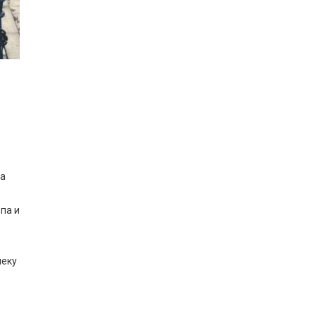
ра
па и
леку