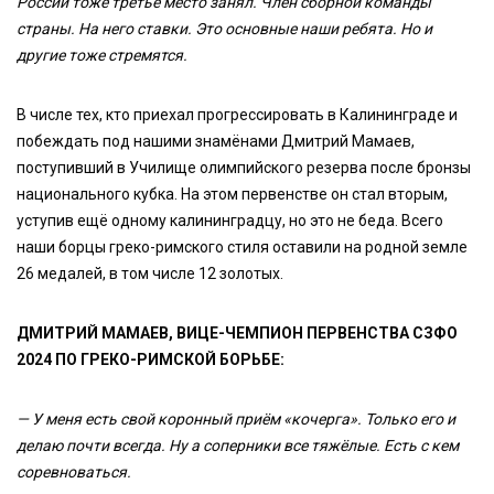
России тоже третье место занял. Член сборной команды
страны. На него ставки. Это основные наши ребята. Но и
другие тоже стремятся.
В числе тех, кто приехал прогрессировать в Калининграде и
побеждать под нашими знамёнами Дмитрий Мамаев,
поступивший в Училище олимпийского резерва после бронзы
национального кубка. На этом первенстве он стал вторым,
уступив ещё одному калининградцу, но это не беда. Всего
наши борцы греко-римского стиля оставили на родной земле
26 медалей, в том числе 12 золотых.
ДМИТРИЙ МАМАЕВ, ВИЦЕ-ЧЕМПИОН ПЕРВЕНСТВА СЗФО
2024 ПО ГРЕКО-РИМСКОЙ БОРЬБЕ:
— У меня есть свой коронный приём «кочерга». Только его и
делаю почти всегда. Ну а соперники все тяжёлые. Есть с кем
соревноваться.