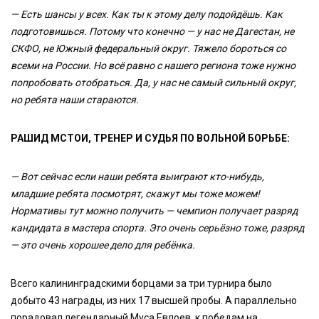
— Есть шансы у всех. Как ты к этому делу подойдёшь. Как
подготовишься. Потому что конечно — у нас не Дагестан, не
СКФО, не Южный федеральный округ. Тяжело бороться со
всеми на России. Но всё равно с нашего региона тоже нужно
попробовать отобраться. Да, у нас не самый сильный округ,
но ребята наши стараются.
РАШИД МСТОИ, ТРЕНЕР И СУДЬЯ ПО ВОЛЬНОЙ БОРЬБЕ:
— Вот сейчас если наши ребята выиграют кто-нибудь,
младшие ребята посмотрят, скажут мы тоже можем!
Нормативы тут можно получить — чемпион получает разряд
кандидата в мастера спорта. Это очень серьёзно тоже, разряд
— это очень хорошее дело для ребёнка.
Всего калининградскими борцами за три турнира было
добыто 43 награды, из них 17 высшей пробы. А параллельно
порадовал легендарный Муса Евлоев, к победам на