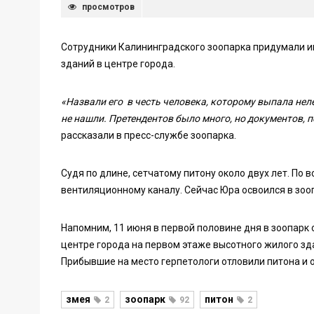
просмотров
Сотрудники Калининградского зоопарка придумали им
зданий в центре города.
«Назвали его в честь человека, которому выпала нелё
не нашли. Претендентов было много, но документов, 
рассказали в пресс-службе зоопарка.
Судя по длине, сетчатому питону около двух лет. По 
вентиляционному каналу. Сейчас Юра освоился в зоо
Напомним, 11 июня в первой половине дня в зоопарк 
центре города на первом этаже высотного жилого зда
Прибывшие на место герпетологи отловили питона и о
змея
зоопарк
питон
2
92
2