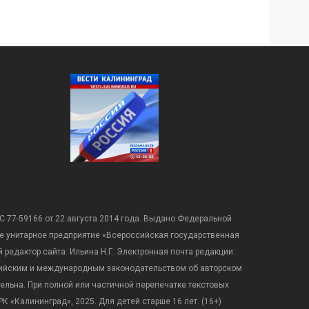
С 77-59166 от 22 августа 2014 года. Выдано Федеральной
е унитарное предприятие «Всероссийская государственная
редактор сайта: Ильина Н.Г. Электронная почта редакции:
оссийским и международным законодательством об авторском
ательна. При полной или частичной перепечатке текстовых
К «Калининград», 2025. Для детей старше 16 лет. (16+)