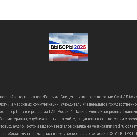
венный интернет-канал «Россия». Свидетельство о регистрации СМИ ЭЛ № Ф
ологий и массовых коммуникаций. Учредитель: Федеральное государственно
дактор Главной редакции ГИК "Россия" - Панина Елена Валерьевна. Главный 
 любые материалы, опубликованные на сайте, защищены в соответствии с р
вых, аудио-, фото- и видеоматериалов ссылка на vesti-kaliningrad.ru обяз
rad.ru обязательна. Поддержка и техническое сопровождение: ФГУП ВГТРК ГТР