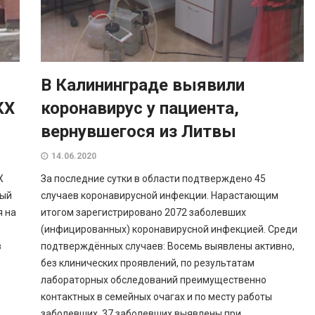
В Калининграде выявили
КХ
коронавирус у пациента,
вернувшегося из Литвы
14.06.2020
Х
За последние сутки в области подтверждено 45
ный
случаев коронавирусной инфекции. Нарастающим
я на
итогом зарегистрировано 2072 заболевших
(инфицированных) коронавирусной инфекцией. Среди
в
подтверждённых случаев: Восемь выявлены активно,
без клинических проявлений, по результатам
лабораторных обследований преимущественно
контактных в семейных очагах и по месту работы
заболевших. 37 заболевших выявлены при