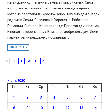
китайскими коллегами в режиме прямой связи. Свой
взгляд на инфекцию представили молодые врачи,
которые работают в «красной зоне». Мухаммед Альвади
родом из Сирии. Он учился в Воронеже. Работал в
Германии. Сейчас в Калининграде. Приехал доучиваться.
И попал на коронавирус. Вызвался добровольцем. Лечит
пациентов инфекционной больницы....
СМОТРЕТЬ
1
2
Июнь 2020
Пн
Вт
Ср
Чт
Пт
Сб
Вс
1
2
3
4
5
6
7
8
9
10
11
12
13
14