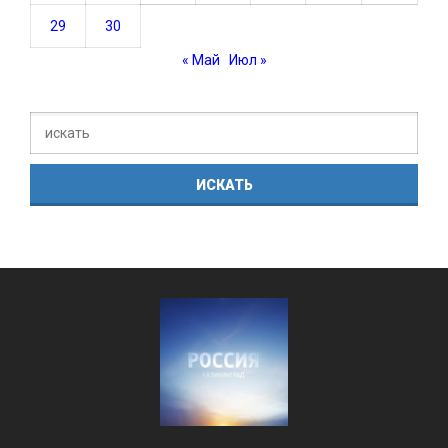
29
30
« Май
Июл »