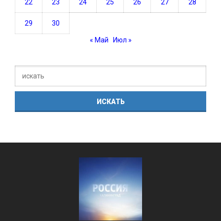
22
23
24
25
26
27
28
29
30
« Май
Июл »