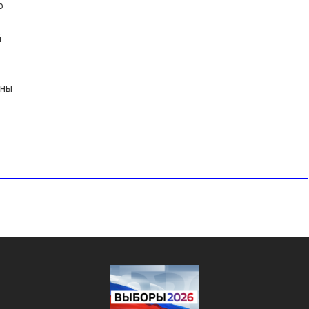
о
й
аны