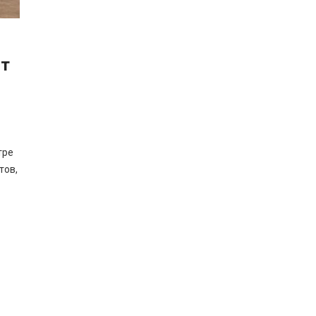
ят
тре
тов,