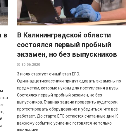
 в
В Калининградской области
состоялся первый пробный
экзамен, но без выпускников
30.06.2020
3 июля стартует очный этап ЕГЭ.
Одиннадцатиклассники придут сдавать экзамены по
предметам, которые нужны для поступления в вузы.
ам
Состоялся первый пробный экзамен, но без
ства
выпускников. Главная задача проверить аудитории,
ет
протестировать оборудование и убедиться, что всё
тв,
работает. До старта ЕГЭ остаются считанные дни. К
ей
важному событию усиленно готовятся не только
м,
школьники,...